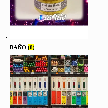
BAÑO
(8)