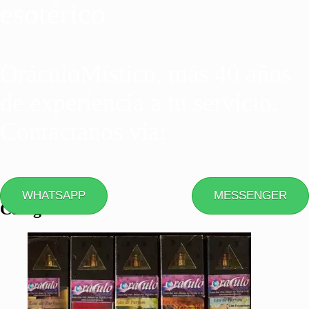
esotérico
OráculoMístico, más 40 años
de experiencia a tu servicio.
Contactanos via:
WHATSAPP
MESSENGER
Categorias