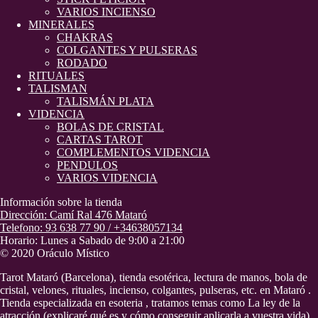
VARIOS INCIENSO
MINERALES
CHAKRAS
COLGANTES Y PULSERAS
RODADO
RITUALES
TALISMAN
TALISMÁN PLATA
VIDENCIA
BOLAS DE CRISTAL
CARTAS TAROT
COMPLEMENTOS VIDENCIA
PENDULOS
VARIOS VIDENCIA
Información sobre la tienda
Dirección: Camí Ral 476 Mataró
Telefono: 93 638 77 90 / +34638057134
Horario: Lunes a Sabado de 9:00 a 21:00
© 2020 Oráculo Místico
Tarot Mataró (Barcelona), tienda esotérica, lectura de manos, bola de
cristal, velones, rituales, incienso, colgantes, pulseras, etc. en Mataró .
Tienda especializada en esoteria , tratamos temas como La ley de la
atracción (explicaré qué es y cómo conseguir aplicarla a vuestra vida),