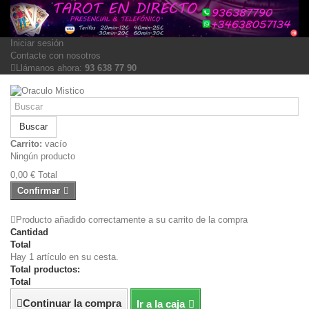
Iniciar sesión
Contacte con nosotros
Llámanos ahora:
93 638 77 90
Buscar
Carrito:
vacío
Ningún producto
0,00 €
Total
Confirmar
Producto añadido correctamente a su carrito de la compra
Cantidad
Total
Hay 1 artículo en su cesta.
Total productos:
Total
Continuar la compra
Ir a la caja