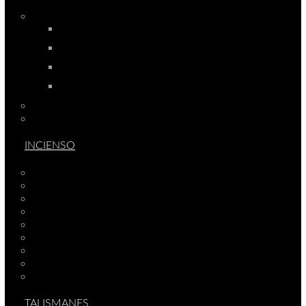
VELAS
ARTESANALES
FIGURAS
PERFUMADAS
RITUALES
COMPLEMENTOS CERA
FANALES
INCIENSO
STICK ARCANGELES
GRANO
ACEITES
COMPLEMENTOS INCIENSO
STICK CHAKRAS
STICK PETICION
STICK PLANETARIO
STICK PREMIUM
VARIOS INCIENSO
TALISMANES