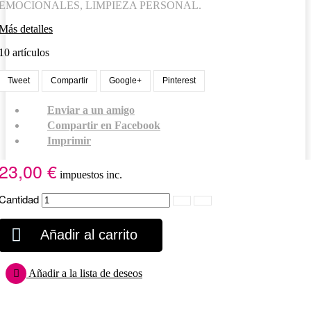
EMOCIONALES, LIMPIEZA PERSONAL.
Más detalles
10
artículos
Tweet
Compartir
Google+
Pinterest
Enviar a un amigo
Compartir en Facebook
Imprimir
23,00 €
impuestos inc.
Cantidad
Añadir al carrito
Añadir a la lista de deseos