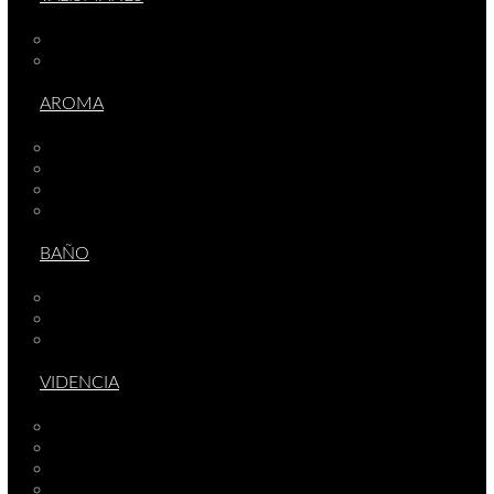
TALISMÁN PLATA
TALISMÁN MINERAL
AROMA
ESENCIAS Y ACEITES
PERFUMES
SPRAYS
COMPLEMENTOS AROMA
BAÑO
JABONES
SALES DE BAÑO
FREGASUELOS
VIDENCIA
CARTAS TAROT
BOLAS DE CRISTAL
PENDULOS
COMPLEMENTOS VIDENCIA