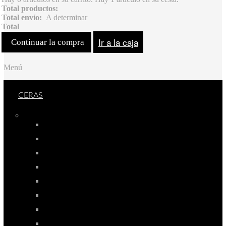
Total productos:
Total envío:
A determinar
Total
Ir a la caja
Continuar la compra
Menú
CERAS
VELONES
VELÓN PREPARADO
VELÓN PROPÓSITO
VELÓN HERBOREO
VELÓN ORACIÓN
VELÓN COLOR
VELÓN HIERBAS/MINERAL
VELÓN LUZ DE ANGEL
VELÓN METAFÍSICA