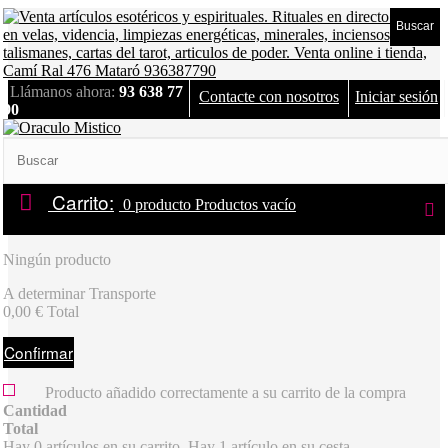
Buscar
Llámanos ahora:
93 638 77
Contacte con nosotros
Iniciar sesión
90
Carrito:
0
producto
Productos
vacío
Ningún producto
A determinar
Transporte
0,00 €
Total
Confirmar
Producto añadido correctamente a su carrito de la compra
Cantidad
Total
Hay
0
artículos en su carrito.
Hay 1 artículo en su cesta.