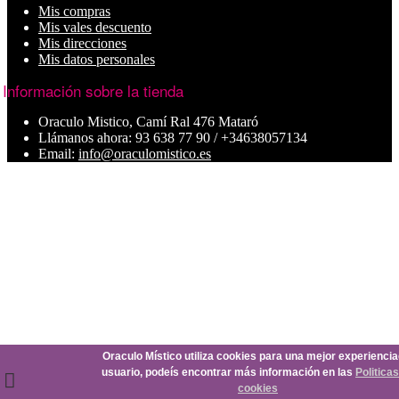
Mis compras
Mis vales descuento
Mis direcciones
Mis datos personales
Información sobre la tienda
Oraculo Mistico, Camí Ral 476 Mataró
Llámanos ahora:
93 638 77 90 / +34638057134
Email:
info@oraculomistico.es
Oraculo Místico utiliza cookies para una mejor experiencia
usuario, podeís encontrar más información en las
Politica
cookies