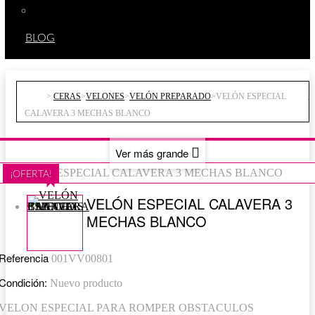
VARIOS
BLOG
>
CERAS
>
VELONES
>
VELÓN PREPARADO
>
VELÓN ESPECIAL
CALAVERA 3 MECHAS BLANCO
Ver más grande
¡OFERTA!
VELÓN ESPECIAL CALAVERA 3
MECHAS BLANCO
Referencia
001VV00801
Condición:
Nuevo producto
VELON ESPECIAL PARA ROMPER OBSTACULOS